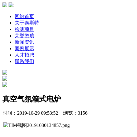
网站首页
关于泰斯特
检测项目
荣誉资质
新闻资讯
案例展示
人才招聘
联系我们
真空气氛箱式电炉
时间：2019-10-29 09:53:52 浏览：3156