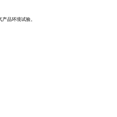
气产品环境试验。