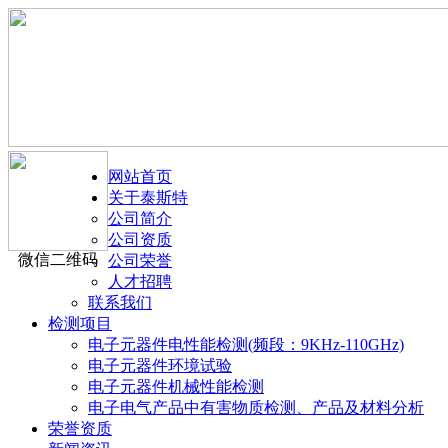
网站首页
关于泰斯特
公司简介
公司资质
微信二维码
公司荣誉
人才招聘
联系我们
检测项目
电子元器件电性能检测(频段：9KHz-110GHz)
电子元器件环境试验
电子元器件机械性能检测
电子电气产品中有害物质检测、产品及材料分析
荣誉资质