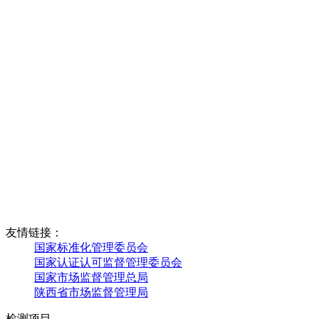
友情链接：
国家标准化管理委员会
国家认证认可监督管理委员会
国家市场监督管理总局
陕西省市场监督管理局
检测项目