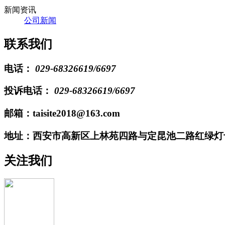
新闻资讯
公司新闻
联系我们
电话：
029-68326619/6697
投诉电话：
029-68326619/6697
邮箱：taisite2018@163.com
地址：西安市高新区上林苑四路与定昆池二路红绿灯十
关注我们