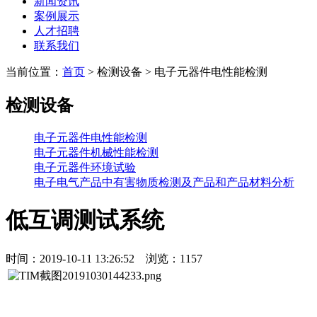
新闻资讯
案例展示
人才招聘
联系我们
当前位置：
首页
>
检测设备
> 电子元器件电性能检测
检测设备
电子元器件电性能检测
电子元器件机械性能检测
电子元器件环境试验
电子电气产品中有害物质检测及产品和产品材料分析
低互调测试系统
时间：2019-10-11 13:26:52 浏览：1157