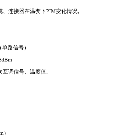
、连接器在温变下PIM变化情况。
Bm（单路信号）
8dBm
次互调信号、温度值。
mm）